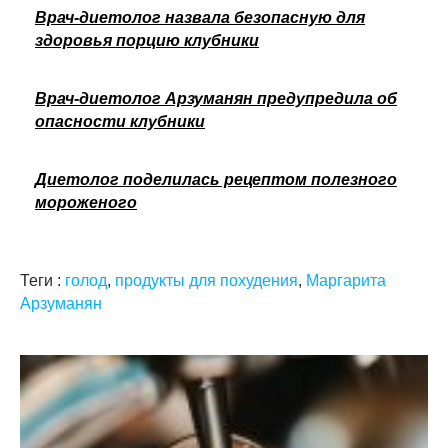
Врач-диетолог назвала безопасную для
здоровья порцию клубники
Врач-диетолог Арзуманян предупредила об
опасности клубники
Диетолог поделилась рецептом полезного
мороженого
Теги :
голод
,
продукты для похудения
,
Маргарита
Арзуманян