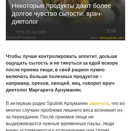
Некоторые продукты дают более
долгое чувство сытости: врач-
диетолог
ЗОЖ
12:04, 20 сен 2025
Евгений Борисов
Фото:
www.pexels.com
Чтобы лучше контролировать аппетит, дольше
ощущать сытость и не тянуться за едой вскоре
после приема пищи, в свой рацион нужно
включать больше полезных продуктов –
например, орехов, овощей, яиц, говорит врач-
диетолог Маргарита Арзуманян.
В интервью радио Sputnik Арзуманян
заметила
, что во
многих случаях проблема лишнего веса возникает из-
за переедания. После приемов пищи не
выдерживаются нужные временные паузы, люди
вновь устремляются к холодильнику или своим