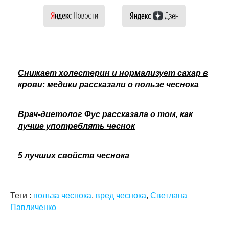
Снижает холестерин и нормализует сахар в
крови: медики рассказали о пользе чеснока
Врач-диетолог Фус рассказала о том, как
лучше употреблять чеснок
5 лучших свойств чеснока
Теги :
польза чеснока
,
вред чеснока
,
Светлана
Павличенко