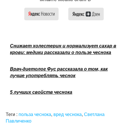
Снижает холестерин и нормализует сахар в
крови: медики рассказали о пользе чеснока
Врач-диетолог Фус рассказала о том, как
лучше употреблять чеснок
5 лучших свойств чеснока
Теги :
польза чеснока
,
вред чеснока
,
Светлана
Павличенко