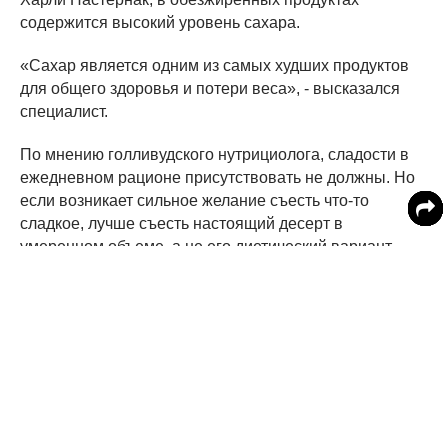
содержится высокий уровень сахара.
«Сахар является одним из самых худших продуктов
для общего здоровья и потери веса», - высказался
специалист.
По мнению голливудского нутрициолога, сладости в
ежедневном рационе присутствовать не должны. Но
если возникает сильное желание съесть что-то
сладкое, лучше съесть настоящий десерт в
умеренном объеме, а не его диетический вариант.
Кроме того, эксперт считает крайне вредным для
здоровья и фигуры постоянное использование
смартфонов. Неспособность расстаться с гаджетами
провоцирует стресс, который не только мешает
расслабиться, но и негативно влияет на качество
ночного сна, а это влечет за собой проблемы с весом,
заявил Харли Пастернак.