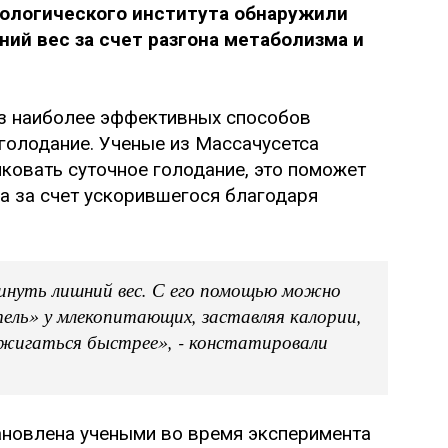
нологического института обнаружили
ий вес за счет разгона метаболизма и
из наиболее эффективных способов
голодание. Ученые из Массачусетса
иковать суточное голодание, это поможет
а за счет ускорившегося благодаря
скинуть лишний вес. С его помощью можно
ль» у млекопитающих, заставляя калории,
 сжигаться быстрее», - констатировали
ановлена учеными во время эксперимента