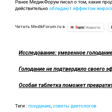
Ранее МедикФорум писал о том, какие про
действительно
обладают эффектом жирос
Читать MedikForum.ru в
Исследование: умеренное голодани
Голодание не подтвердило своего э
Особая таблетка поможет преврати
Теги :
похудение
,
советы диетологов