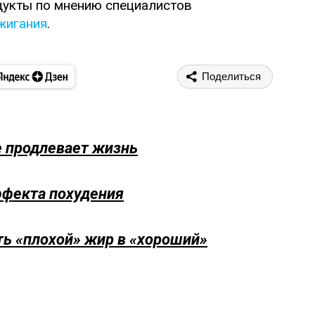
дукты по мнению специалистов
жигания
.
Поделиться
е продлевает жизнь
ффекта похудения
ть «плохой» жир в «хороший»