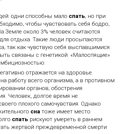
дей: одни способны мало
спать
, но при
бходимо, чтобы чувствовать себя бодро,
а Земле около 3% человек считаются
 для отдыха. Такие люди просыпаются
ка, так как чувствую себя выспавшимися.
ыть связаны с генетикой. «Малоспящие»
 амбициозностью.
негативно отражается на здоровье.
а работу всего организма, а в противном
ировании органов, обострения
я. Человек, долгое время не
воего плохого самочувствия. Однако
жительного
сна
тоже имеет место.
олго
спать
рискуют умереть в раннем
стать жертвой преждевременной смерти