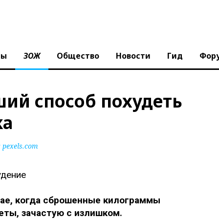
ны
ЗОЖ
Общество
Новости
Гид
Фор
ший способ похудеть
ка
pexels.com
чае, когда сброшенные килограммы
еты, зачастую с излишком.