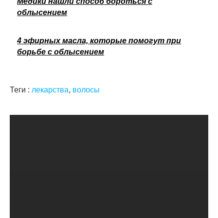
Медики нашли способ бороться с
облысением
4 эфирных масла, которые помогут при
борьбе с облысением
Теги :
лекарства
,
волосы