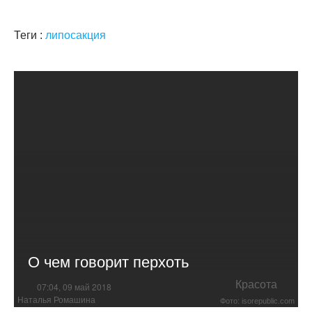
Теги :
липосакция
О чем говорит перхоть
Красота
07:04, 09 май 2018
Наталья Ромашина
Фото: isorepublic.com