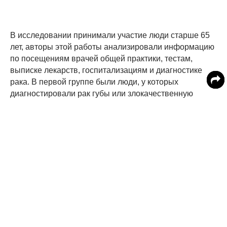
В исследовании принимали участие люди старше 65
лет, авторы этой работы анализировали информацию
по посещениям врачей общей практики, тестам,
выписке лекарств, госпитализациям и диагностике
рака. В первой группе были люди, у которых
диагностировали рак губы или злокачественную
меланому, их сравнивали с 13 300 человек из
контрольной группы, которые не получали
гидрохлоротиазида.
Оказалось, что у принимавших это лекарство от
гипертонии вероятность рака губы увеличилась более
чем в два раза. Что же касается риска возникновения
злокачественной меланомы - наиболее опасной
разновидности рака кожи - то при приеме
гидрохлоротиазида её риск возрастал на 20%. Чем
дольше продолжался приём таблеток, тем выше была