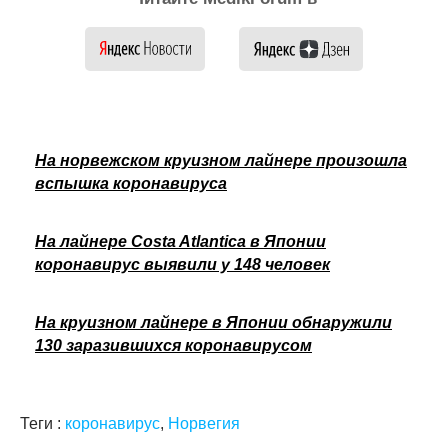
На норвежском круизном лайнере произошла
вспышка коронавируса
На лайнере Costa Atlantica в Японии
коронавирус выявили у 148 человек
На круизном лайнере в Японии обнаружили
130 заразившихся коронавирусом
Теги :
коронавирус
,
Норвегия