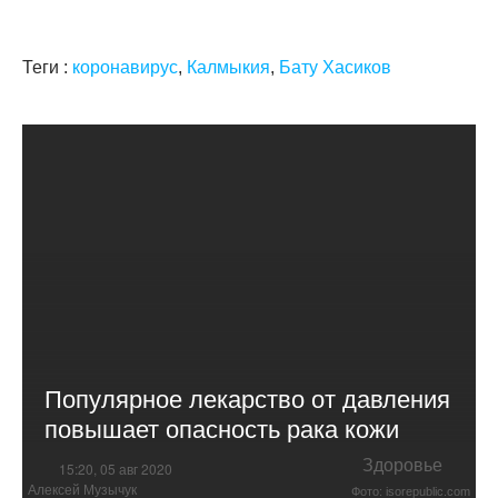
Теги :
коронавирус
,
Калмыкия
,
Бату Хасиков
Популярное лекарство от давления
повышает опасность рака кожи
Здоровье
15:20, 05 авг 2020
Алексей Музычук
Фото: isorepublic.com