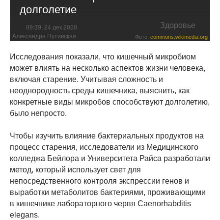
долголетие
Здоровье
09:39, 24 дек 2020
Александра Путивская
Фото:
commons.wikimedia.org
Исследования показали, что кишечный микробиом
может влиять на несколько аспектов жизни человека,
включая старение. Учитывая сложность и
неоднородность среды кишечника, выяснить, как
конкретные виды микробов способствуют долголетию,
было непросто.
Чтобы изучить влияние бактериальных продуктов на
процесс старения, исследователи из Медицинского
колледжа Бейлора и Университета Райса разработали
метод, который использует свет для
непосредственного контроля экспрессии генов и
выработки метаболитов бактериями, проживающими
в кишечнике лабораторного червя Caenorhabditis
elegans.