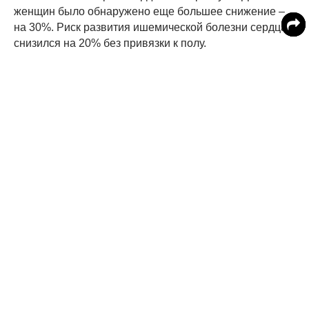
женщин было обнаружено еще большее снижение –
на 30%. Риск развития ишемической болезни сердца
снизился на 20% без привязки к полу.
Ранее
MedikForum предупреждал об опасности
асимметрии
в размахе рук.
Читайте MedikForum в
Две порции йогурта в неделю помогают
снизить риск инфаркта при гипертонии
5 йогуртов в неделю защитят от
гипертонии