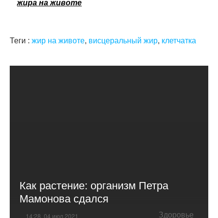
жира на животе
Теги :
жир на животе
,
висцеральный жир
,
клетчатка
Как растение: организм Петра
Мамонова сдался
Здоровье
14:28, 04 июл 2021