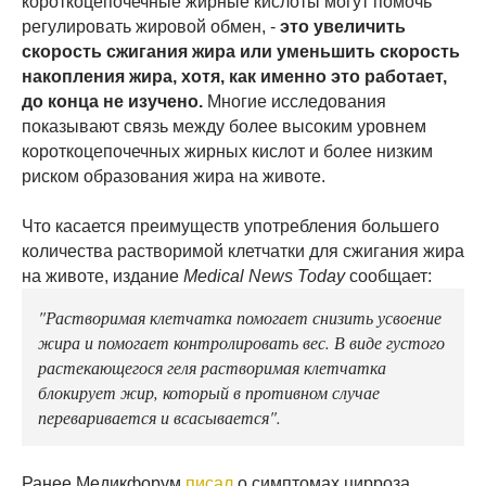
короткоцепочечные жирные кислоты могут помочь
регулировать жировой обмен, -
это увеличить
скорость сжигания жира или уменьшить скорость
накопления жира, хотя, как именно это работает,
до конца не изучено.
Многие исследования
показывают связь между более высоким уровнем
короткоцепочечных жирных кислот и более низким
риском образования жира на животе.
Что касается преимуществ употребления большего
количества растворимой клетчатки для сжигания жира
на животе, издание
Medical News Today
сообщает:
"Растворимая клетчатка помогает снизить усвоение
жира и помогает контролировать вес. В виде густого
растекающегося геля растворимая клетчатка
блокирует жир, который в противном случае
переваривается и всасывается".
Ранее Медикфорум
писал
о симптомах цирроза