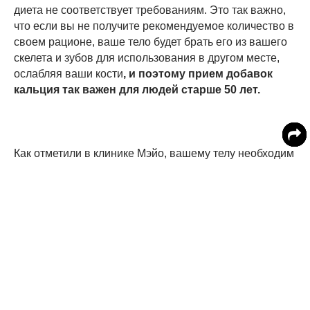
диета не соответствует требованиям. Это так важно,
что если вы не получите рекомендуемое количество в
своем рационе, ваше тело будет брать его из вашего
скелета и зубов для использования в другом месте,
ослабляя ваши кости
, и поэтому прием добавок
кальция так важен для людей старше 50 лет.
Как отметили в клинике Мэйо, вашему телу необходим
кальций для построения и поддержания крепких
костей.
«Ваше сердце, мышцы и нервы также нуждаются в
кальции для правильного функционирования.
Некоторые исследования показывают, что кальций,
наряду с витамином D, может иметь
преимущества не только для здоровья костей:
возможно, он защищает от рака, диабета и
высокого кровяного давления».