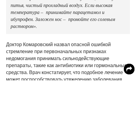
питья, чистый прохладный воздух. Если высокая
температура – принимайте парацетамол и
ибупрофен. Заложен нос – промойте его солевым
раствором».
Доктор Комаровский назвал опасной ошибкой
стремление при первоначальных признаках
недомогания принимать сильнодействующие
препараты, такие как антибиотики или гормональные
средства. Врач констатирует, что подобное лечение
может поспособствовать утяжелению заболевания
вплоть до повышения риска смертельного исхода.
«Самая большая ошибка, которую можно сделать, –
это принять дексаметазон или антибиотики в начале
болезни, когда пульсоксиметр показывает норму», -
поделился мнением Комаровский.