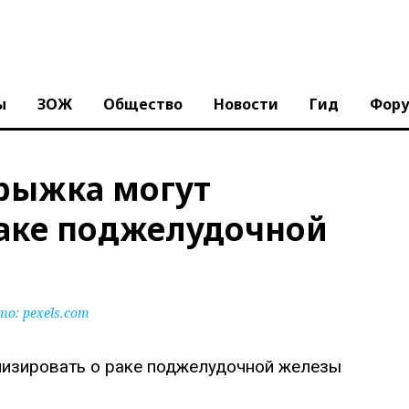
ы
ЗОЖ
Общество
Новости
Гид
Фор
трыжка могут
раке поджелудочной
то:
pexels.com