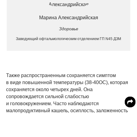
Марина Александрийская
Здоровье
Заведующий офтальмологическим отделением ГП N45 ДЗМ
Также распространенным сохраняется симптом
в виде повышенной температуры (38-40
О
С), которая
сохраняется около четырех дней. Она
сопровождается сильной слабостью
и головокружением. Часто наблюдаются
малопродуктивный кашель, осиплость, заложенность
носа. Иногда к этому добавляется диарея, сонливость
или бессонница.