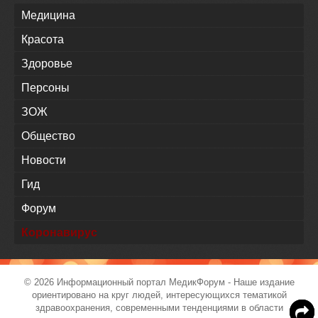
Медицина
Красота
Здоровье
Персоны
ЗОЖ
Общество
Новости
Гид
Форум
Коронавирус
© 2026 Информационный портал
МедикФорум
- Наше издание
ориентировано на круг людей, интересующихся тематикой
здравоохранения, современными тенденциями в области