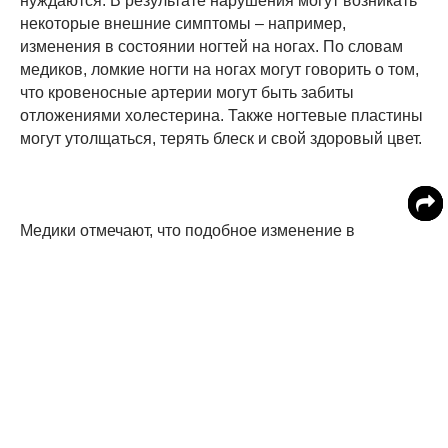
нуждаются. В результате нарушения могут возникать
некоторые внешние симптомы – например,
изменения в состоянии ногтей на ногах. По словам
медиков, ломкие ногти на ногах могут говорить о том,
что кровеносные артерии могут быть забиты
отложениями холестерина. Также ногтевые пластины
могут утолщаться, терять блеск и свой здоровый цвет.
Медики отмечают, что подобное изменение в
состоянии ногтей возникает чаще всего в результате
закупорки артерий ног, но в некоторых случаях это
может быть признаком того, что холестериновыми
бляшками поражены сосуды, ведущие к мозгу и
сердцу – это говорит о высоком риске инсульта или
сердечного приступа.
Другие признаки ЗПА.
При забитых холестерином
артериях и ЗПА человек склонен ощущать боль или