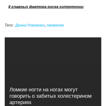
4 главных фактора риска гипертонии
Теги :
Диана Новикова
,
ожирение
Ломкие ногти на ногах могут
говорить о забитых холестерином
артериях