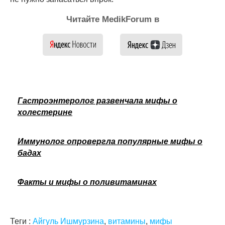
Читайте MedikForum в
Гастроэнтеролог развенчала мифы о
холестерине
Иммунолог опровергла популярные мифы о
бадах
Факты и мифы о поливитаминах
Теги :
Айгуль Ишмурзина
,
витамины
,
мифы