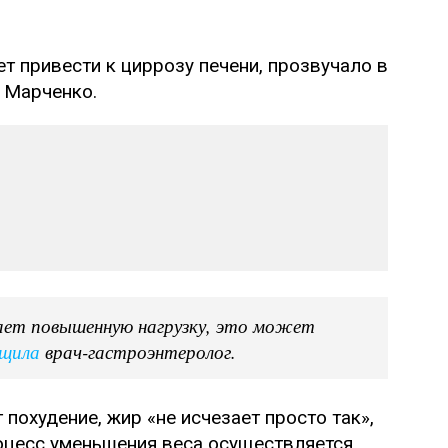
т привести к циррозу печени, прозвучало в
 Марченко.
ает повышенную нагрузку, это может
щила
врач-гастроэнтеролог.
похудение, жир «не исчезает просто так»,
роцесс уменьшения веса осуществляется