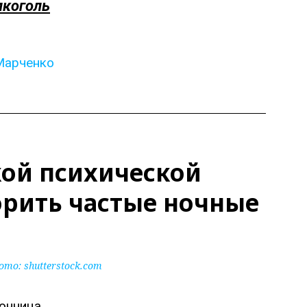
лкоголь
Марченко
акой психической
орить частые ночные
ото:
shutterstock.com