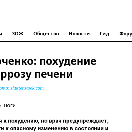
ы
ЗОЖ
Общество
Новости
Гид
Фор
рченко: похудение
иррозу печени
ото:
shutterstock.com
 к похудению, но врач предупреждает,
ти к опасному изменению в состоянии и