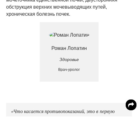
обструкция верхних мочевыводящих путей,
хроническая болезнь почек.
Роман Лопатин
Здоровье
Врач-уролог
«Что касается противопоказаний, это в первую
очередь острая инфекция мочевыводящих путей. Если
на фоне камня мочеточника развиваются признаки
острого пиелонефрита, пациенту выполняется