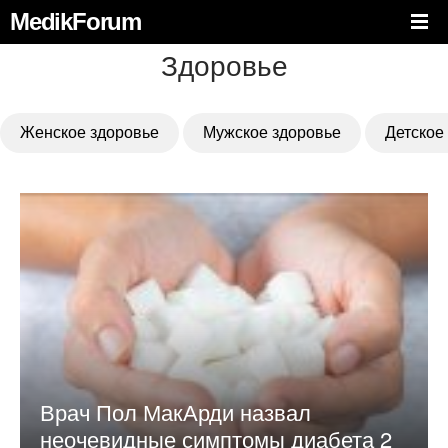
MedikForum
Здоровье
Женское здоровье
Мужское здоровье
Детское
Врач Пол МакАрди назвал
неочевидные симптомы диабета 2