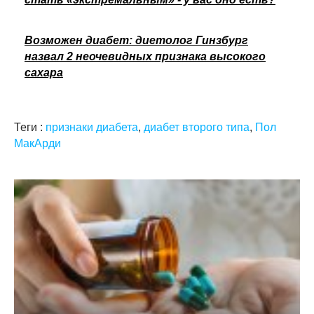
Возможен диабет: диетолог Гинзбург
назвал 2 неочевидных признака высокого
сахара
Теги :
признаки диабета
,
диабет второго типа
,
Пол
МакАрди