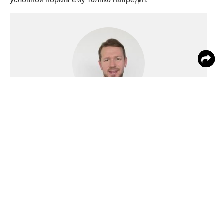
Айдар Шарафеев
Здоровье
доктор медицинских наук, кардиолог, врач высшей
квалификационной категории
По словам Шарафеева, по мере приближение
пожилого возраста некоторое повышение давления
является естественным явлением.