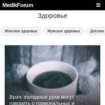
MedikForum
Здоровье
Женское здоровье
Мужское здоровье
Детское
Врач: холодные руки могут
говорить о гормональных и