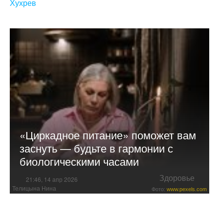
Хухрев
«Циркадное питание» поможет вам
заснуть — будьте в гармонии с
биологическими часами
Здоровье
21:46, 14 апр 2026
Телицына Нина
Фото:
www.pexels.com