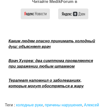
Читайте MedikForum в
Каким людям опасно принимать холодный
душ: объясняет врач
Врач Хухрев: два симптома проявляются
при заражении любым штаммом
Терапевт напомнил о заболеваниях,
которые могут обостряться в жару
Теги :
холодные руки
,
причины нарушения
,
Алексей