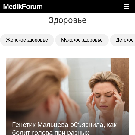
MedikForum
Здоровье
Женское здоровье
Мужское здоровье
Детское
Генетик Мальцева объяснила, как
болит голова при разных