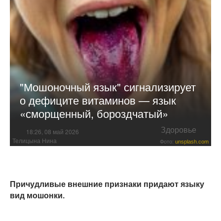
"Мошоночный язык" сигнализирует
о дефиците витаминов — язык
«сморщенный, бороздчатый»
Здоровье
18:26, 08 май 2026
Телицына Нина
Фото:
unsplash.com
Причудливые внешние признаки придают языку
вид мошонки.