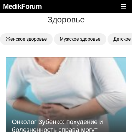
MedikForum
Здоровье
Женское здоровье
Мужское здоровье
Детское
Онколог Зубенко: похудение и
болезненность справа могут