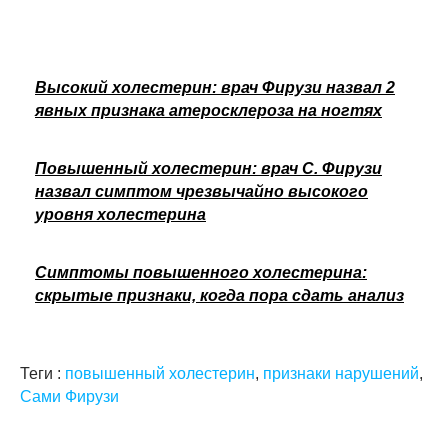
Высокий холестерин: врач Фирузи назвал 2
явных признака атеросклероза на ногтях
Повышенный холестерин: врач С. Фирузи
назвал симптом чрезвычайно высокого
уровня холестерина
Симптомы повышенного холестерина:
скрытые признаки, когда пора сдать анализ
Теги :
повышенный холестерин
,
признаки нарушений
,
Сами Фирузи