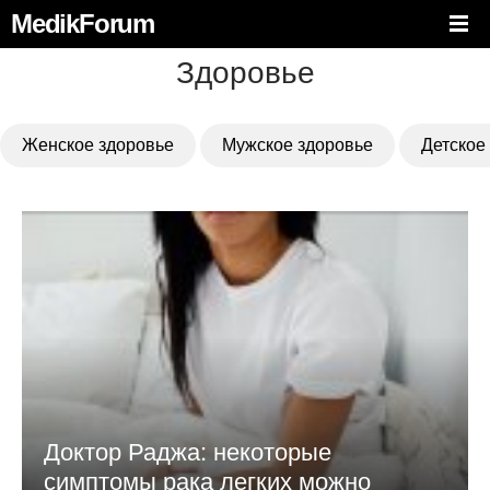
MedikForum
Здоровье
Женское здоровье
Мужское здоровье
Детское
Доктор Раджа: некоторые
симптомы рака легких можно