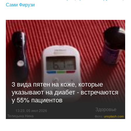
Сами Фирузи
3 вида пятен на коже, которые
указывают на диабет - встречаются
у 55% ​​пациентов
Здоровье
13:23, 05 июл 2026
Телицына Нина
Фото:
unsplash.com