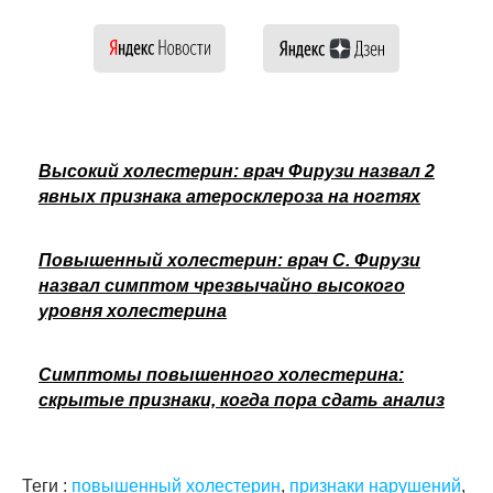
Высокий холестерин: врач Фирузи назвал 2
явных признака атеросклероза на ногтях
Повышенный холестерин: врач С. Фирузи
назвал симптом чрезвычайно высокого
уровня холестерина
Симптомы повышенного холестерина:
скрытые признаки, когда пора сдать анализ
Теги :
повышенный холестерин
,
признаки нарушений
,