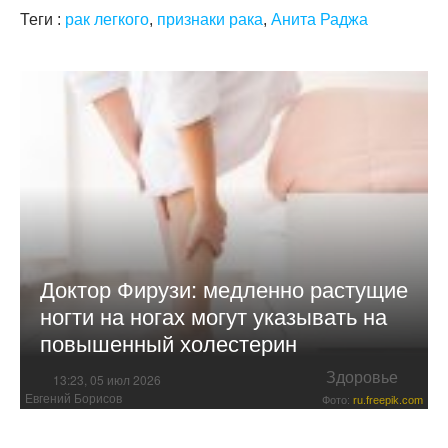
Теги :
рак легкого
,
признаки рака
,
Анита Раджа
Доктор Фирузи: медленно растущие
ногти на ногах могут указывать на
повышенный холестерин
Здоровье
13:23, 05 июл 2026
Евгений Борисов
Фото:
ru.freepik.com