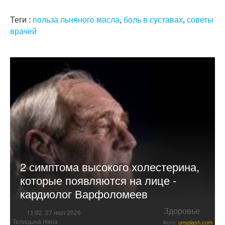
Теги :
польза льняного масла
,
боль в суставах
,
советы
врачей
2 симптома высокого холестерина,
которые появляются на лице -
кардиолог Варфоломеев
Здоровье
11:02, 27 июл 2026
Телицына Нина
Фото:
unsplash.com