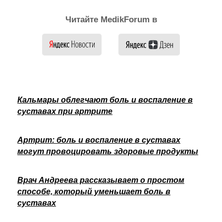
Читайте MedikForum в
Кальмары облегчают боль и воспаление в
суставах при артрите
Артрит: боль и воспаление в суставах
могут провоцировать здоровые продукты
Врач Андреева рассказывает о простом
способе, который уменьшает боль в
суставах