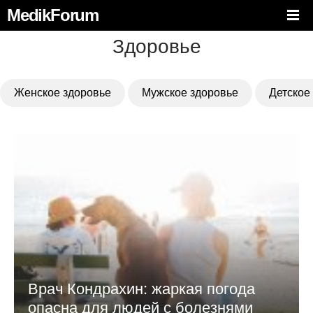
MedikForum
Здоровье
Женское здоровье
Мужское здоровье
Детское
Врач Кондрахин: жаркая погода
опасна для людей с болезнями