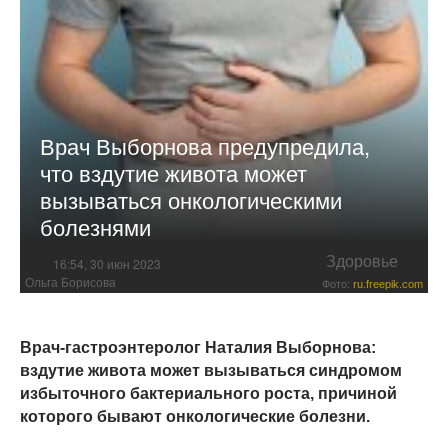
Врач Выборнова предупредила,
что вздутие живота может
вызываться онкологическими
болезнями
Здоровье
16:54, 30 июн 2023
Ольга Борисова
Фото:
ru.freepik.com
Врач-гастроэнтеролог Наталия Выборнова:
вздутие живота может вызываться синдромом
избыточного бактериального роста, причиной
которого бывают онкологические болезни.