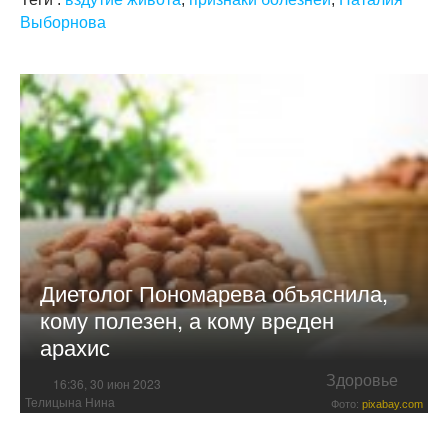
Выборнова
Диетолог Пономарева объяснила,
кому полезен, а кому вреден
арахис
Здоровье
16:36, 30 июн 2023
Телицына Нина
Фото:
pixabay.com