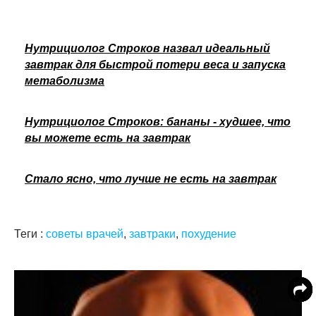
Нутрициолог Строков назвал идеальный
завтрак для быстрой потери веса и запуска
метаболизма
Нутрициолог Строков: бананы - худшее, что
вы можете есть на завтрак
Стало ясно, что лучше не есть на завтрак
Теги :
советы врачей
,
завтраки
,
похудение