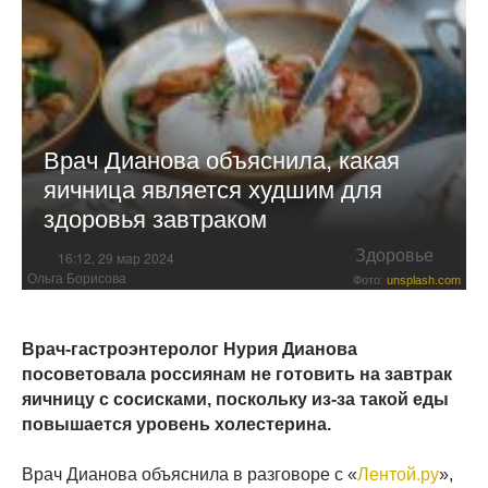
Врач Дианова объяснила, какая
яичница является худшим для
здоровья завтраком
Здоровье
16:12, 29 мар 2024
Ольга Борисова
Фото:
unsplash.com
Врач-гастроэнтеролог Нурия Дианова
посоветовала россиянам не готовить на завтрак
яичницу с сосисками, поскольку из-за такой еды
повышается уровень холестерина.
Врач Дианова объяснила в разговоре с «
Лентой.ру
»,