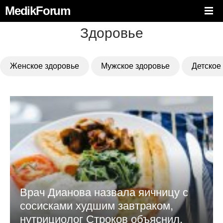
MedikForum
Здоровье
Женское здоровье
Мужское здоровье
Детское
Врач Дианова назвала яичницу с
сосисками худшим завтраком,
нутрициолог Строков объяснил,