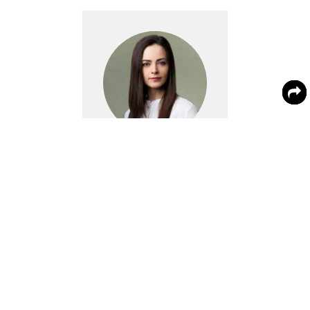
Асият Хачирова
Здоровье
врач-кардиолог, диетолог
«Молочные продукты содержат кальций и фосфор,
причем в идеальном соотношении для лучшего
усвоения», - пояснила Асият Хачирова в комментарии