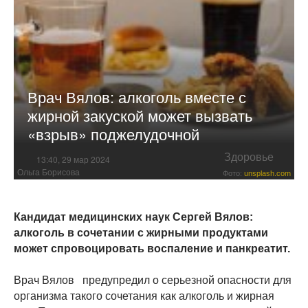
Врач Вялов: алкоголь вместе с
жирной закуской может вызвать
«взрыв» поджелудочной
Здоровье
13:40, 29 мар 2024
Ольга Борисова
Фото:
unsplash.com
Кандидат медицинских наук Сергей Вялов:
алкоголь в сочетании с жирными продуктами
может спровоцировать воспаление и панкреатит.
Врач Вялов предупредил о серьезной опасности для
организма такого сочетания как алкоголь и жирная