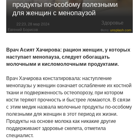
продукты по-особому полезными
для женщин с менопаузой
Здоровье
22:23, 28 мар 2024
Евгений Борисов
Фото:
unsplash.com
Врач Асият Хачирова: рацион женщин, у которых
наступает менопауза, следует обогащать
молочными и кисломолочными продуктами.
Врач Хачирова констатировала: наступление
менопаузы у женщин означает ослабление их костной
ткани и подверженность остеопорозу, при котором
кости теряют прочность и быстрее ломаются. В связи
с этим медик назвала молочные продукты по-особому
полезными для женщин в этот период их жизни.
Продукты на основе молока как никакие другие
поддерживают здоровье скелета, отметила
специалист.