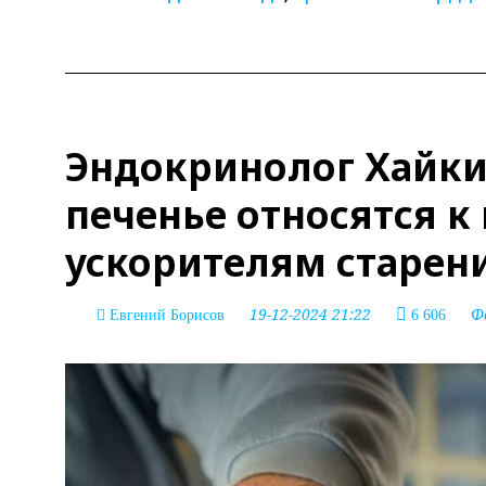
Эндокринолог Хайкин
печенье относятся 
ускорителям старен
19-12-2024 21:22
Ф
Евгений Борисов
6 606