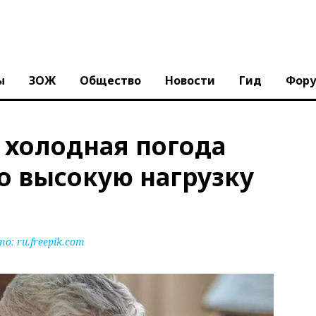
ы
ЗОЖ
Общество
Новости
Гид
Фор
 холодная погода
о высокую нагрузку
то:
ru.freepik.com