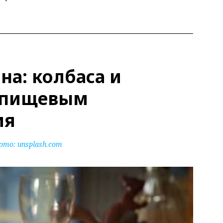
а: колбаса и
к пищевым
ия
ото:
unsplash.com