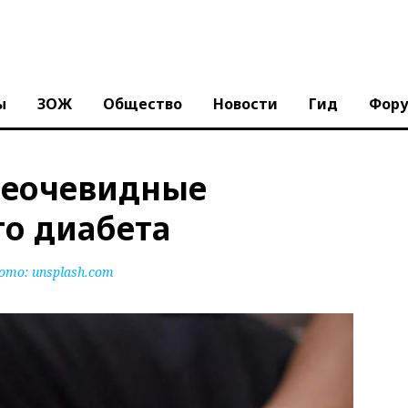
ы
ЗОЖ
Общество
Новости
Гид
Фор
неочевидные
го диабета
ото:
unsplash.com