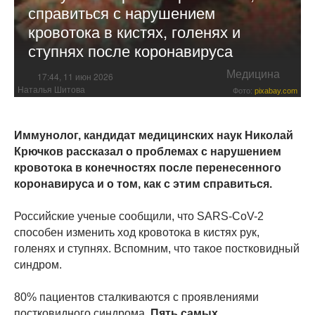
справиться с нарушением
кровотока в кистях, голенях и
ступнях после коронавируса
Медицина
17:44, 11 июн 2026
Наталья Шитова
Фото:
pixabay.com
Иммунолог, кандидат медицинских наук Николай
Крючков рассказал о проблемах с нарушением
кровотока в конечностях после перенесенного
коронавируса и о том, как с этим справиться.
Российские ученые сообщили, что SARS-CoV-2
способен изменить ход кровотока в кистях рук,
голенях и ступнях. Вспомним, что такое постковидный
синдром.
80% пациентов сталкиваются с проявлениями
постковидного синдрома.
Пять самых