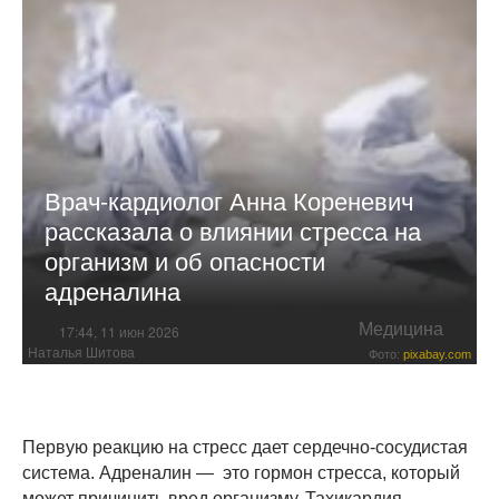
Врач-кардиолог Анна Кореневич
рассказала о влиянии стресса на
организм и об опасности
адреналина
Медицина
17:44, 11 июн 2026
Наталья Шитова
Фото:
pixabay.com
Первую реакцию на стресс дает сердечно-сосудистая
система. Адреналин — это гормон стресса, который
может причинить вред организму. Тахикардия,