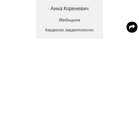
Анна Кореневич
Медицина
Кардиолог, кардиопсихолог
Такой механизм нужен для мобилизации тела во
время опасности. Если стресс затягивается, то
адреналин разрушает сердце и сосуды.
Как понять, что уровень адреналина в организме
повышен:
Сердцебиение учащенно
Повышенное давление