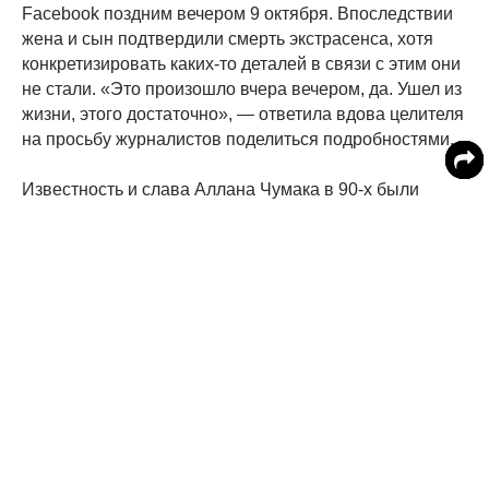
Facebook поздним вечером 9 октября. Впоследствии
жена и сын подтвердили смерть экстрасенса, хотя
конкретизировать каких-то деталей в связи с этим они
не стали. «Это произошло вчера вечером, да. Ушел из
жизни, этого достаточно», — ответила вдова целителя
на просьбу журналистов поделиться подробностями.
Известность и слава Аллана Чумака в 90-х были
знаковыми. Говоря о деятельности целителя в то
время, первый заместитель главы думского комитета
по образованию и науке Геннадий Онищенко отметил,
что признание Чумака было закономерным, если
учитывать потерю стабильности, которую тогда
ощущали все. Вера в действия целителя давала
надежду, что все заживет, разгладится и будет хорошо.
«Аллан Чумак имел определенные навыки в плане
гипноза. У впечатлительных появлялась уверенность,
что у них рубцы рассасываются, а вода заряжается», -