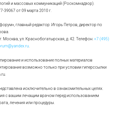
огий и массовых коммуникаций (Роскомнадзор).
-39067 от 09 марта 2010 г.
форум», главный редактор: Игорь Петров, директор по
рова.
г. Москва, ул. Краснобогатырская, д. 42. Телефон:
+7 (495)
orum@yandex.ru
.
опирование и использование полных материалов
цитирование возможно только при условии гиперссылки
ru.
едставлена исключительно в ознакомительных целях.
ия с вашим лечащим врачом перед использованием
рата, лечения или процедуры.