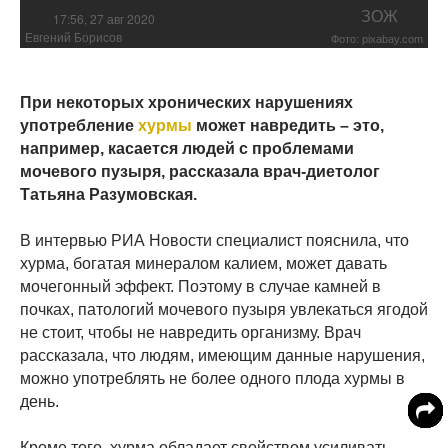
ЗОЖ
17:56, 27 авг 2020
Евгений Борисов
Фото: pixabay.com
При некоторых хронических нарушениях
употребление
хурмы
может навредить – это,
например, касается людей с проблемами
мочевого пузыря, рассказала врач-диетолог
Татьяна Разумовская.
В интервью РИА Новости специалист пояснила, что
хурма, богатая минералом калием, может давать
мочегонный эффект. Поэтому в случае камней в
почках, патологий мочевого пузыря увлекаться ягодой
не стоит, чтобы не навредить организму. Врач
рассказала, что людям, имеющим данные нарушения,
можно употреблять не более одного плода хурмы в
день.
Кроме того, хурма обладает свойством усиливать