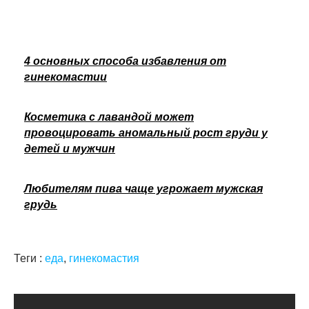
4 основных способа избавления от
гинекомастии
Косметика с лавандой может
провоцировать аномальный рост груди у
детей и мужчин
Любителям пива чаще угрожает мужская
грудь
Теги :
еда
,
гинекомастия