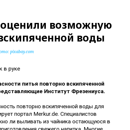
 оценили возможную
 вскипяченной воды
ото:
pixabay.com
асности питья повторно вскипяченной
представляющие Институт Фрезениуса.
ность повторно вскипяченной воды для
рует портал Merkur.de. Специалистов
ужно ли выливать из чайника остающуюся в
приготовления свежего напитка. Многие