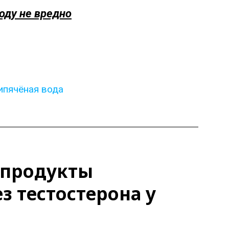
оду не вредно
ипячёная вода
 продукты
 тестостерона у