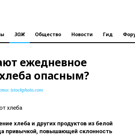
ны
ЗОЖ
Общество
Новости
Гид
Фор
ают ежедневное
 хлеба опасным?
ото:
istockphoto.com
ние хлеба и других продуктов из белой
дца привычкой, повышающей склонность