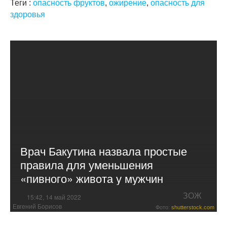
Теги :
опасность фруктов
,
ожирение
,
опасность для
здоровья
Врач Бакутина назвала простые
правила для уменьшения
«пивного» живота у мужчин
ЗОЖ
15:42, 14 май 2022
Евгений Борисов
Фото:
shutterstock.com