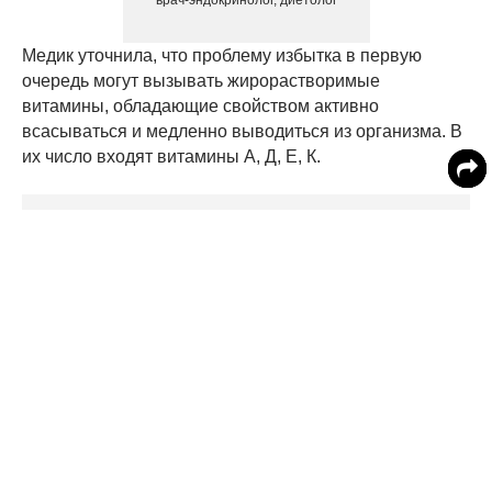
Медик уточнила, что проблему избытка в первую
очередь могут вызывать жирорастворимые
витамины, обладающие свойством активно
всасываться и медленно выводиться из организма. В
их число входят витамины А, Д, Е, К.
«Передозировка данными витаминами может
вызвать ряд неприятных симптомов. Наиболее
опасные из них в этом плане – витамины А и Д», -
предупредила врач.
Михалева
сообщила
, как именно избыток витаминов
вредит здоровью.