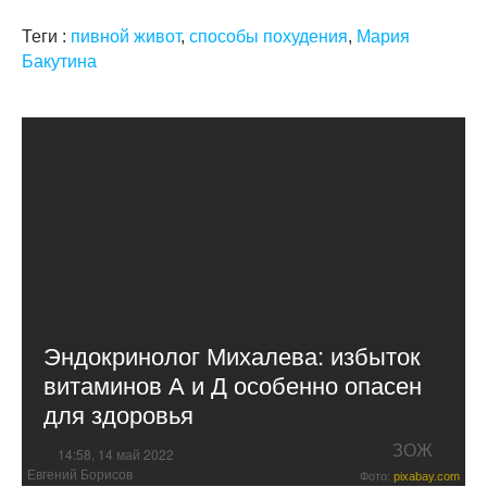
Теги :
пивной живот
,
способы похудения
,
Мария
Бакутина
Эндокринолог Михалева: избыток
витаминов А и Д особенно опасен
для здоровья
ЗОЖ
14:58, 14 май 2022
Евгений Борисов
Фото:
pixabay.com