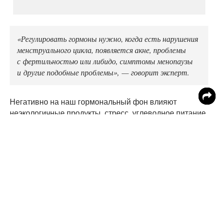
«Регулировать гормоны нужно, когда есть нарушения
менструального цикла, появляется акне, проблемы
с фертильностью или либидо, симптомы менопаузы
и другие подобные проблемы», — говорит эксперт.
Негативно на наш гормональный фон влияют
неэкологичные продукты, стресс, углеводное питание,
избыток рафинированных продуктов в рационе,
пассивный образ жизни, злоупотребление
лекарственными препаратами.
Вот перечень натуральных средств, которые помогут
привести гормональный фон в порядок.