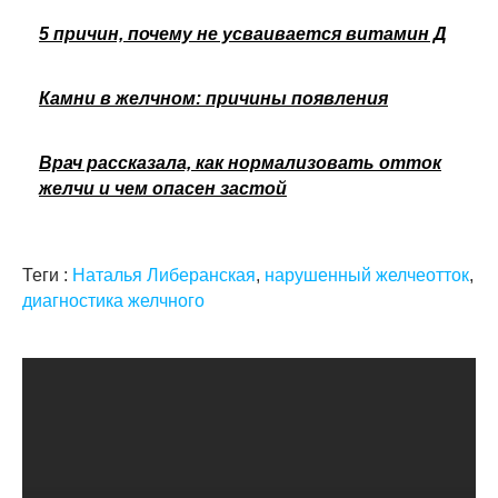
5 причин, почему не усваивается витамин Д
Камни в желчном: причины появления
Врач рассказала, как нормализовать отток
желчи и чем опасен застой
Теги :
Наталья Либеранская
,
нарушенный желчеотток
,
диагностика желчного