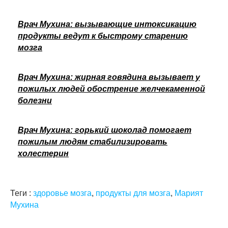
Врач Мухина: вызывающие интоксикацию
продукты ведут к быстрому старению
мозга
Врач Мухина: жирная говядина вызывает у
пожилых людей обострение желчекаменной
болезни
Врач Мухина: горький шоколад помогает
пожилым людям стабилизировать
холестерин
Теги :
здоровье мозга
,
продукты для мозга
,
Марият
Мухина