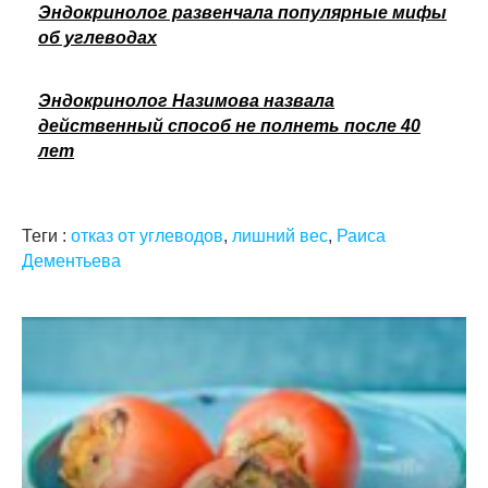
Эндокринолог развенчала популярные мифы
об углеводах
Эндокринолог Назимова назвала
действенный способ не полнеть после 40
лет
Теги :
отказ от углеводов
,
лишний вес
,
Раиса
Дементьева