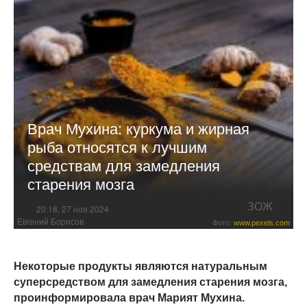
Врач Мухина: куркума и жирная
рыба относятся к лучшим
средствам для замедления
старения мозга
ЗОЖ
20:18, 27 ноя 2024
Евгений Борисов
Фото:
www.pexels.com
Некоторые продукты являются натуральным
суперсредством для замедления старения мозга,
проинформировала врач Марият Мухина.