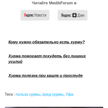
Читайте MedikForum в
Кому нужно обязательно есть хурму?
Хурма помогает похудеть без лишних
усилий
Хурма полезна при кашле и простуде
Теги :
польза хурмы
,
вред хурмы
,
Уфа