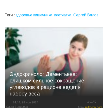
Теги :
здоровье кишечника
,
клетчатка
,
Сергей Вялов
Эндокринолог Дементьева:
слишком сильное сокращение
углеводов в рационе ведет к
набору веса
ЗОЖ
14:14, 28 ноя 2024
Ольга Борисова
Фото:
ru.freepik.com