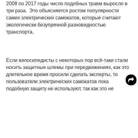
2008 по 2017 годы число подобных травм выросло в
три раза. Это объясняется ростом популярности
самих электрических самокатов, которые считают
экологически безупречной разновидностью
транспорта.
Если велосипедисты с некоторых пор всё-таки стали
носить защитные шлемы при передвижениях, как это
длительное время просили сделать эксперты, то
пользователи электрических самокатов пока
подобную защиту не используют, так как это не
принято. Кроме того, передвижения на электрических
самокатах регулируются разного рода правилами
дорожного движения значительно слабее, чем даже
поездки на велосипедах.
Эксперты фиксируют рост числа черепно-мозговых