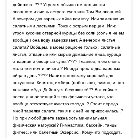
действию..??? Утром я обычно ем пол-чашки
овощного и очень острого супа или Том Ям овощной.
А вечером два вареных яйца всмятку. Или заменяю их
салатными листьями. Тоже с острым перцем. Или:
утром кусочек отварной курицы без соли (соль я не ем
вообще!) она воду задерживает. А вечером листья
салата? Вобщем, в моем рационе только : салатные
листья, отварные или сырые домашние яйца, курица
отварная и овощные супы.???? Главное, я ем очень
мало или почти ничего.? Иногда просто два вареных
яйца в день.???? Напиток подскажу хороший для
похудения. Кипяток, имбирь (побольше), лимон, и пол-
ложечки мёда. Действует безотказно!?? Вот сейчас
после дня репетиций я так физически устала, что
вообще отсутствует чувство голода..? Стоит передо
мной тарелка салата, так я и к ней не прикоснулась..?
Но при любой диете важна хоть минимальная
физическая нагрузка!? Гимнастика, бассейн, танцы,
фитнес, или балетный Экзерсис.. Кому-что подходит..