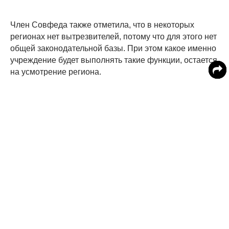
Член Совфеда также отметила, что в некоторых
регионах нет вытрезвителей, потому что для этого нет
общей законодательной базы. При этом какое именно
учреждение будет выполнять такие функции, остается
на усмотрение региона.
Напомним, медвытрезвители прекратили работу в
октябре 2011 года, просуществовав сначала в СССР,
а затем в Российской Федерации почти 80 лет.
В 2018 году в Ростовской области должны были
открыть вытрезвители на период чемпионата. Их
собирались сделать частью наркологических
учреждений. Об этом говорил главный нарколог
Минздрава РФ Евгений Брюн. Также МВД
рекомендовало властям региона открыть
вытрезвители к чемпионату. Но никто этого так и не
сделал.