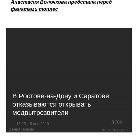
Анастасия Волочкова предстала перед
фанатами топлес
В Ростове-на-Дону и Саратове
отказываются открывать
медвытрезвители
ЗОЖ
16:05, 15 ноя 2019
Ксения Яснова
Фото: pixabay.com