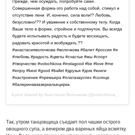
Прежде, чем осуждать, попробуйте сами..
Совершенная форма-это работа над собой, стимул и
отсутствие лени. И, конечно, сила воли!? Любовь,
безусловно!?? И уважение к собственному телу. Когда
Ваше тело в форме, стройное и подтянутое, Вы всегда
будете испытывать радость и будете восхищать,
радовать красотой и возбуждать.??
#анастасияволочкова #волочкова #балет #россия #я
#любовь #радость #цветы #счастье #мы #спорт
#творчество #volochkova #instagood #be #love #me
#enjoy #best #good #ballet #друзья #дом #книги
#настроение #премьера #платазауспех #солнце
#балеринавзазеркальецирка
A post shared by
Анастасия Волочкова
(@volochkova_art) on
N
Так, утром танцовщица съедает пол чашки острого
овощного супа, а вечером два вареных яйца всмятку.