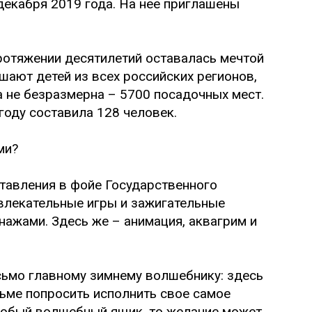
 декабря 2019 года. На нее приглашены
ротяжении десятилетий оставалась мечтой
шают детей из всех российских регионов,
 не безразмерна – 5700 посадочных мест.
году составила 128 человек.
ми?
ставления в фойе Государственного
влекательные игры и зажигательные
нажами. Здесь же – анимация, аквагрим и
сьмо главному зимнему волшебнику: здесь
сьме попросить исполнить свое самое
особый волшебный ящик, то желание может