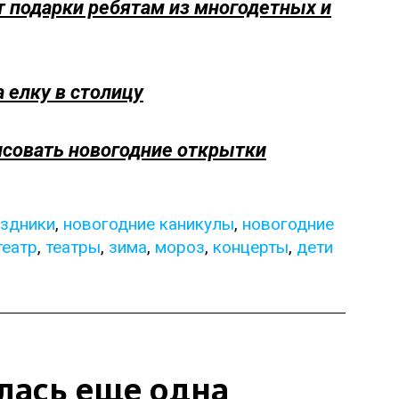
 подарки ребятам из многодетных и
 елку в столицу
совать новогодние открытки
аздники
,
новогодние каникулы
,
новогодние
театр
,
театры
,
зима
,
мороз
,
концерты
,
дети
лась еще одна