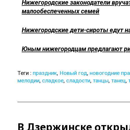
Нижегородские законодатели вручат
малообеспеченных семей
Нижегородские дети-сироты едут на
Юным нижегородцам предлагают ри
Теги :
праздник
,
Новый год
,
новогодние пр
мелодии
,
сладкое
,
сладости
,
танцы
,
танец
,
В Дзержинске откры