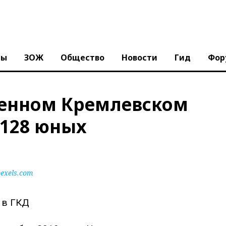
ны
ЗОЖ
Общество
Новости
Гид
Фор
твенном Кремлевском
128 юных
exels.com