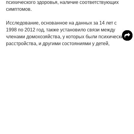
психического здоровья, наличие соответствующих
симптомов.
Исследование, основанное на данных за 14 лет с
1998 по 2012 год, также установило связи между
членами домохозяйства, у которых были психические
расстройства, и другими состояниями у детей,
например, пищевыми расстройствами. Ученые
обнаружили, что психические расстройства среди
членов домохозяйства были связаны с 42%-
увеличением нарушений развития, включая
нарушения обучаемости или внимания.
Ранее ученые назвали
фактор, повышающий риск
переломов у женщин.
Читайте MedikForum в