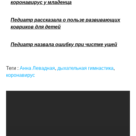
коронавирус у младенца
Педиатр рассказала о пользе развивающих
ковриков для детей
Педиатр назвала ошибку при чистке ушей
Теги :
Анна Левадная
,
дыхательная гимнастика
,
коронавирус