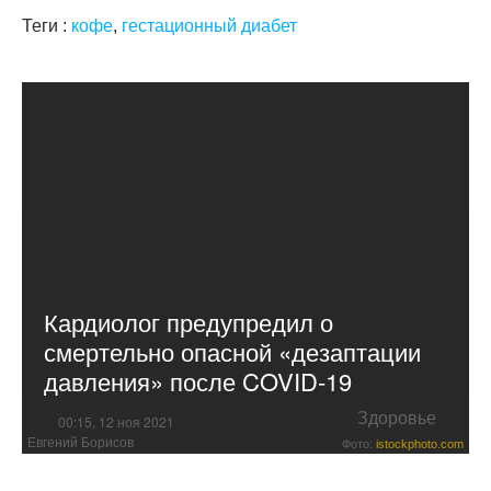
Теги :
кофе
,
гестационный диабет
Кардиолог предупредил о
смертельно опасной «дезаптации
давления» после COVID-19
Здоровье
00:15, 12 ноя 2021
Евгений Борисов
Фото:
istockphoto.com