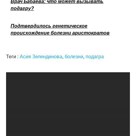
Врач Бабаева: что может вызывать
подагру?
Подтвердилось генетическое
происхождение болезни аристократов
Теги :
Асия Зелендинова
,
болезни
,
подагра