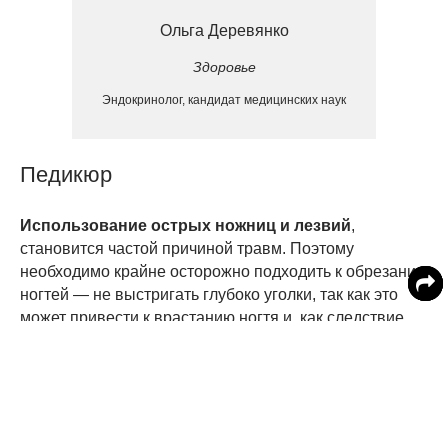
Ольга Деревянко
Здоровье
Эндокринолог, кандидат медицинских наук
Педикюр
Использование острых
ножниц и лезвий
,
становится частой причиной травм. Поэтому
необходимо крайне осторожно подходить к обрезанию
ногтей — не выстригать глубоко уголки, так как это
может привести к врастанию ногтя и, как следствие,
к болезненным ощущениям, воспалительным
процессам и длительному лечению вплоть
до хирургического вмешательства.
Ожоги