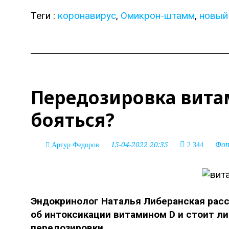
Теги :
коронавирус
,
Омикрон-штамм
,
новый
Передозировка витам
бояться?
15-04-2022 20:35
Фо
Артур Федоров
2 344
Эндокринолог Наталья Либеранская расс
об интоксикации витамином D и стоит ли
передозировки.