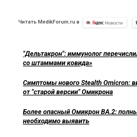
Читать MedikForum.ru в
"Дельтакрон": иммунолог перечисл
со штаммами ковида»
Симптомы нового Stealth Omicron: в
от "старой версии" Омикрона
Более опасный Омикрон BA.2: полн
необходимо выявить