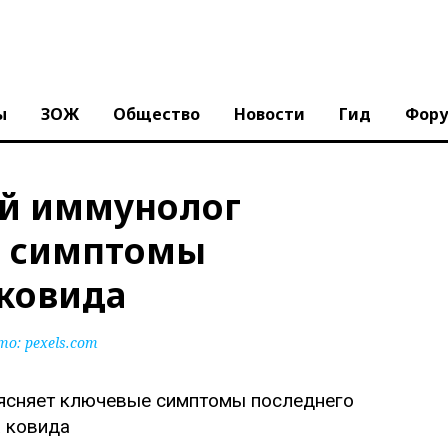
ы
ЗОЖ
Общество
Новости
Гид
Фор
ий иммунолог
е симптомы
ковида
то:
pexels.com