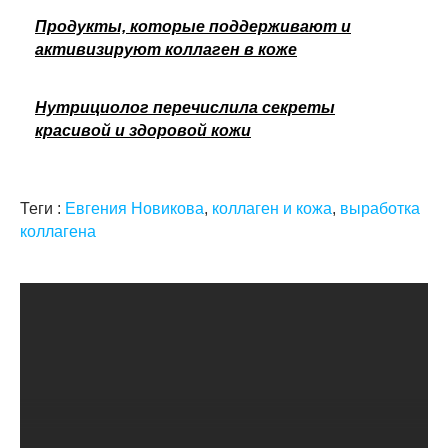
Продукты, которые поддерживают и
активизируют коллаген в коже
Нутрициолог перечислила секреты
красивой и здоровой кожи
Теги :
Евгения Новикова
,
коллаген и кожа
,
выработка
коллагена