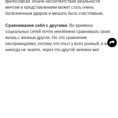
философски. Иначе несоответствие реальности
мечтам и представлениям может стать очень
болезненным ударом и мешать быть счастливым.
Сравнивание себя с другими.
Во времена
социальных сетей почти неизбежно сравнивать свою
жизнь с жизнью других. Но это сравнение
несправедливо, потому что опыт у всех разный, и вы
никогда не знаете, через что другой человек мог
пройти, чтобы достичь того, что он имеет сейчас.
Кроме того, зачастую чужая идеальная жизнь – это
скорее видимость, чем реальность.
Неспособность жить здесь и сейчас.
Не нужно
отказываться от привычки строить планы на будущее,
но мир изменчив, и планам не всегда суждено
сбываться. Если вы понимаете, что в вашей жизни
всегда важен настоящий момент, вы сделали большой
шаг к счастью, подчеркивают психологи.