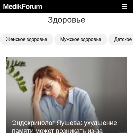
MedikForum
Здоровье
Женское здоровье
Мужское здоровье
Детское
Эндокринолог Яушева: ухудшение
памяти может возникать из-за