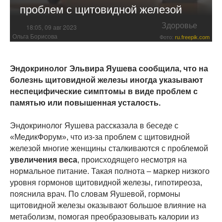
проблем с щитовидной железой
Здоровье
18:05, 09 авг 2023
Ольга Борисова
Фото:
ru.freepik.com
Эндокринолог Эльвира Яушева сообщила, что на
болезнь щитовидной железы иногда указывают
неспецифические симптомы в виде проблем с
памятью или повышенная усталость.
Эндокринолог Яушева рассказала в беседе с
«МедикФорум», что из-за проблем с щитовидной
железой многие женщины сталкиваются с проблемой
увеличения веса
, происходящего несмотря на
нормальное питание. Такая полнота – маркер низкого
уровня гормонов щитовидной железы, гипотиреоза,
пояснила врач. По словам Яушевой, гормоны
щитовидной железы оказывают большое влияние на
метаболизм, помогая преобразовывать калории из