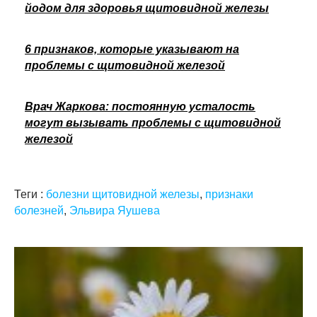
йодом для здоровья щитовидной железы
6 признаков, которые указывают на
проблемы с щитовидной железой
Врач Жаркова: постоянную усталость
могут вызывать проблемы с щитовидной
железой
Теги :
болезни щитовидной железы
,
признаки
болезней
,
Эльвира Яушева