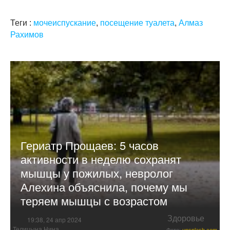
Теги :
мочеиспускание
,
посещение туалета
,
Алмаз
Рахимов
Гериатр Прощаев: 5 часов
активности в неделю сохранят
мышцы у пожилых, невролог
Алехина объяснила, почему мы
теряем мышцы с возрастом
Здоровье
19:38, 24 апр 2024
Телицына Нина