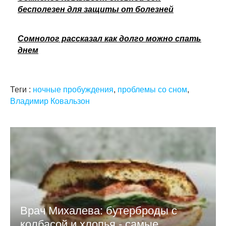
бесполезен для защиты от болезней
Сомнолог рассказал как долго можно спать
днем
Теги :
ночные пробуждения
,
проблемы со сном
,
Владимир Ковальзон
Врач Михалева: бутерброды с
колбасой и хлопья - самые