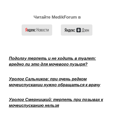
Читайте MedikForum в
Подолгу терпеть и не ходить в туалет:
вредно ли это для мочевого пузыря?
Уролог Сальников: при очень редком
мочеиспускании нужно обращаться к врачу
Уролог Смерницкий: терпеть при позывах к
мочеиспусканию нельзя