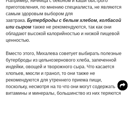
Например, яичница с беконом и каши быстрого
приготовления, по мнению специалиста, не являются
самым здоровым выбором для
завтрака.
Бутерброды с белым хлебом, колбасой
или сыром
также не рекомендуются, так как они
обладают высокой калорийностью и низкой пищевой
ценностью.
Вместо этого, Михалева советует выбирать полезные
бутерброды из цельнозернового хлеба, запеченной
индейки, овощей и творожного сыра. Что касается
хлопьев, мюсли и гранол, то они также не
рекомендуются для утреннего приема пищи,
поскольку, несмотря на то что они могут содержать
витамины и минералы, большинство из них теряются
в результате процесса приготовления и добавляются
химически в конце технологического процесса.
Эндокринолог также предупреждает, что яичница-
глазунья с беконом или сосисками на завтрак может