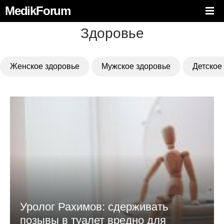
MedikForum
Здоровье
Женское здоровье
Мужское здоровье
Детское
Уролог Рахимов: сдерживать
позывы в туалет вредно для