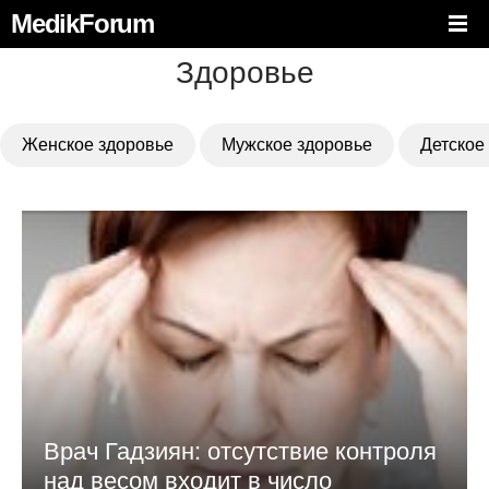
MedikForum
Здоровье
Женское здоровье
Мужское здоровье
Детское
Врач Гадзиян: отсутствие контроля
над весом входит в число