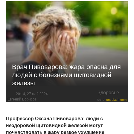
Врач Пивоварова: жара опасна для
людей с болезнями щитовидной
железы
Здоровье
20:14, 27 май 2024
Евгений Борисов
Фото:
unsplash.com
Профессор Оксана Пивоварова: люди с
нездоровой щитовидной железой могут
почувствовать в жару резкое ухудшение