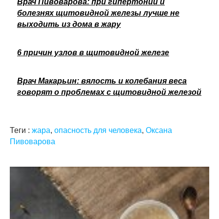
Врач Пивоварова: при гипертонии и
болезнях щитовидной железы лучше не
выходить из дома в жару
6 причин узлов в щитовидной железе
Врач Макарьин: вялость и колебания веса
говорят о проблемах с щитовидной железой
Теги :
жара
,
опасность для человека
,
Оксана
Пивоварова