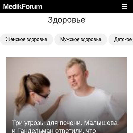
MedikForum
Здоровье
Женское здоровье
Мужское здоровье
Детское
Три угрозы для печени. Малышева
и Гандельман ответили, что