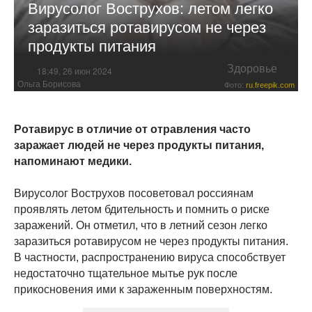
Вирусолог Вострухов: летом легко
заразиться ротавирусом не через
продукты питания
Здоровье
18:49, 26 июн 2024
Ольга Борисова
Фото:
ru.freepik.com
Ротавирус в отличие от отравления часто
заражает людей не через продукты питания,
напоминают медики.
Вирусолог Вострухов посоветовал россиянам
проявлять летом бдительность и помнить о риске
заражений. Он отметил, что в летний сезон легко
заразиться ротавирусом не через продукты питания.
В частности, распространению вируса способствует
недостаточно тщательное мытье рук после
прикосновения ими к зараженным поверхностям.