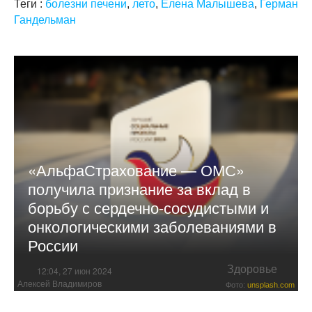
Теги :
болезни печени
,
лето
,
Елена Малышева
,
Герман
Гандельман
«АльфаСтрахование — ОМС»
получила признание за вклад в
борьбу с сердечно-сосудистыми и
онкологическими заболеваниями в
России
Здоровье
12:04, 27 июн 2024
Алексей Владимиров
Фото:
unsplash.com