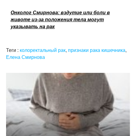
Онколог Смирнова: вздутие или боли в
животе из-за положения тела могут
указывать на рак
Теги :
колоректальный рак
,
признаки рака кишечника
,
Елена Смирнова