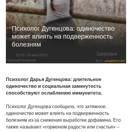
Психолог Дугенцова: одиночество
может влиять на подверженность
болезням
Здоровье
22:45, 26 июн 2024
Евгений Борисов
Фото:
unsplash.com
Психолог Дарья Дугенцова: длительное
одиночество и социальная замкнутость
способствуют ослаблению иммунитета.
Психолог Дугенцова сообщила, что затяжное.
одиночество может влиять на подверженность
болезням из-за снижения выработки дофамина. Его
также называют «гормоном радости или счастья» –