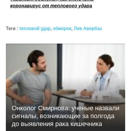
коронавирус от теплового удара
Теги :
тепловой удар
,
обморок
,
Лев Авербах
Онколог Смирнова: ученые назвали
сигналы, возникающие за полгода
до выявления рака кишечника