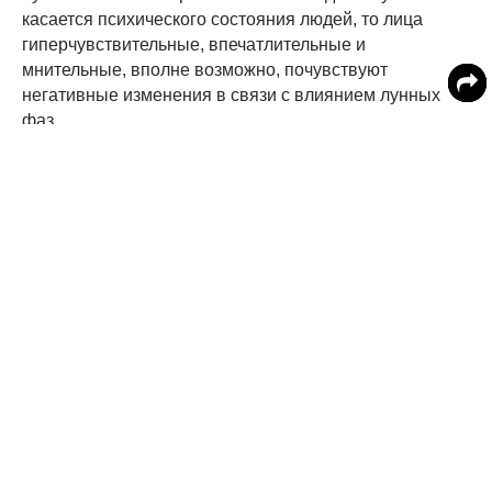
касается психического состояния людей, то лица
гиперчувствительные, впечатлительные и
мнительные, вполне возможно, почувствуют
негативные изменения в связи с влиянием лунных
фаз.
Другой ученый, врач-психиатр Лев Пережогин
поделился мнением о том, что лунное затмение может
влиять каким-то образом на психику людей только при
условии, что они в это сами верят. Он подчеркнул, что
достоверных научных данных, которые бы
подтверждали подобное влияние на психическое
здоровье, - не существует.
В свою очередь Руслан Кошелев добавил:
впечатлительные или мнительные личности могут
сами накручивать себя в дни природных явлений