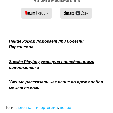
Читайте MedikForum в
Пение хором помогает при болезни
Паркинсона
Звезда Playboy ужаснула последствиями
ринопластики
Ученые рассказали, как пение во время родов
может помочь
Теги :
легочная гипертензия
,
пение