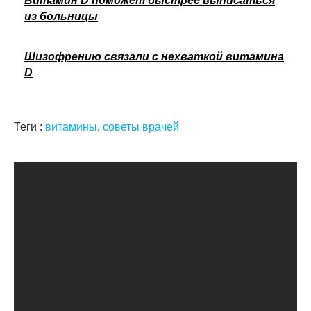
Витамин D поможет быстрее выписаться
из больницы
Шизофрению связали с нехваткой витамина
D
Теги :
витамины
,
советы врачей