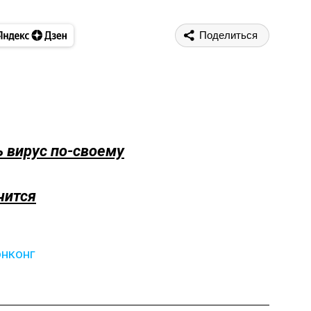
Поделиться
 вирус по-своему
чится
онконг