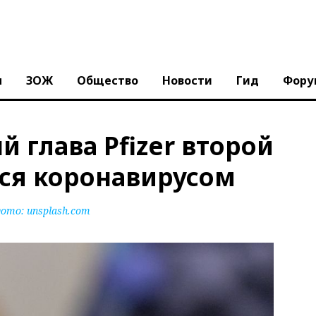
ы
ЗОЖ
Общество
Новости
Гид
Фору
глава Pfizer второй
лся коронавирусом
ото:
unsplash.com