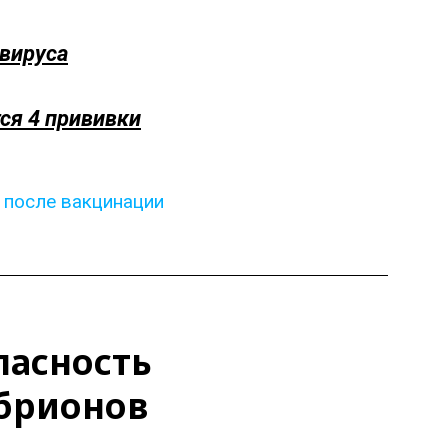
авируса
ся 4 прививки
 после вакцинации
пасность
брионов